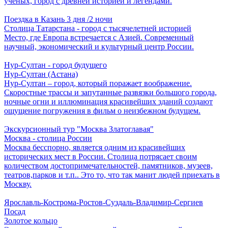
ученых, город с древней историей и легендами.
Поездка в Казань 3 дня /2 ночи
Столица Татарстана - город с тысячелетней историей
Место, где Европа встречается с Азией. Современный
научный, экономический и культурный центр России.
Нур-Султан - город будущего
Нур-Султан (Астана)
Нур-Султан – город, который поражает воображение.
Скоростные трассы и запутанные развязки большого города,
ночные огни и иллюминация красивейших зданий создают
ощущение погружения в фильм о неизбежном будущем.
Экскурсионный тур "Москва Златоглавая"
Москва - столица России
Москва бесспорно, является одним из красивейших
исторических мест в России. Столица потрясает своим
количеством достопримечательностей, памятников, музеев,
театров,парков и т.п.. Это то, что так манит людей приехать в
Москву.
Ярославль-Кострома-Ростов-Суздаль-Владимир-Сергиев
Посад
Золотое кольцо