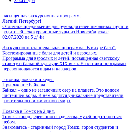
Заказ тура
насыщенная экскурсионная программа
Летний Петербург!
Отличное предложение для руководителей школьных групп и
родителей. Экскурсионные туры из Новосибирска с
02.07.2020 на 5 д/ 4н
Экскурсионно-танцевальная программа "В вихре бала".
Костюмированные балы для детей и взрослых.
Программа для взрослых и детей, посвященная светскому
этикету и бальной культуре XIX века. Участники программы
перевоплощаются в дам и кавалеров.
готовим рюкзаки и кеды.
Притяжение Байкала.
Байкал – одно из загадочных озер на планете. Это водоем
чистейшей воды. В нем водятся уникальные представители
растительного и животного мира.
Поездка в Томск на 2 дня.
Томск - город деревянного зодчества, музей под открытым
небом.
Знакомьтесь - старинный город Томск, город студентов и