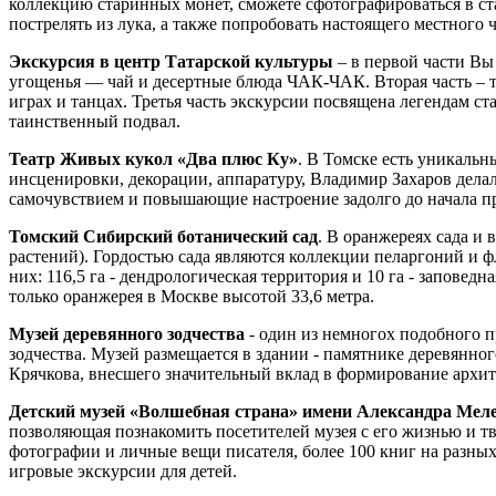
коллекцию старинных монет, сможете сфотографироваться в ст
пострелять из лука, а также попробовать настоящего местного ч
Экскурсия в центр Татарской культуры
– в первой части Вы
угощенья — чай и десертные блюда ЧАК-ЧАК. Вторая часть – т
играх и танцах. Третья часть экскурсии посвящена легендам ст
таинственный подвал.
Театр Живых кукол «Два плюс Ку»
. В Томске есть уникальн
инсценировки, декорации, аппаратуру, Владимир Захаров делал
самочувствием и повышающие настроение задолго до начала п
Томский Сибирский ботанический сад
. В оранжереях сада и
растений). Гордостью сада являются коллекции пеларгоний и ф
них: 116,5 га - дендрологическая территория и 10 га - запове
только оранжерея в Москве высотой 33,6 метра.
Музей деревянного зодчества
- один из немногох подобного п
зодчества. Музей размещается в здании - памятнике деревянно
Крячкова, внесшего значительный вклад в формирование архит
Детский музей «Волшебная страна» имени Александра Мел
позволяющая познакомить посетителей музея с его жизнью и 
фотографии и личные вещи писателя, более 100 книг на разных
игровые экскурсии для детей.