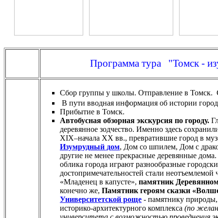
Программа тура "Томск
Сбор группы у школы. Отправление в Томск. 
В пути вводная информация об истории горо
Прибытие в Томск.
Автобусная обзорная экскурсия по городу.
Гл
деревянное зодчество. Именно здесь сохранил
XIX–начала XX вв., превратившие город в му
Изумрудный дом
, Дом со шпилем, Дом с дра
другие не менее прекрасные деревянные дома.
облика города играют разнообразные городск
достопримечательностей стали неотъемлемой 
«Младенец в капусте»,
памятник Деревянном
конечно же,
Памятник героям сказки «Волше
Университетской роще
- памятнику природы, 
историко-архитектурного комплекса
(по желан
университета с возможностью проведнения экс