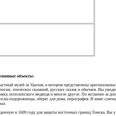
рсионные объекты:
астный музей за Уралом, в котором представлены оригинальные
логии, эпических сказаний, русских сказок и обычаев. Вы уви
ку, исполинского медведя и многое другое. По желанию за доп.
куклы-подорожницы, оберег для дома, пирография.
В лавке сувен
ных.
веденную в 1609 году для защиты восточных границ Томска. Вы у