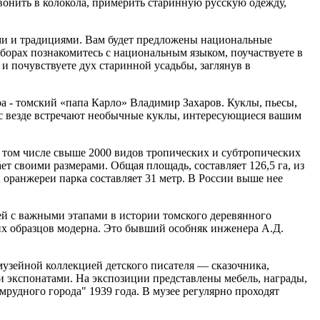
вонить в колокола, примерить старинную русскую одежду,
ями и традициями. Вам будет предложены национальные
борах познакомитесь с национальным языком, поучаствуете в
и почувствуете дух старинной усадьбы, заглянув в
тра - томский «папа Карло» Владимир Захаров. Куклы, пьесы,
 вас везде встречают необычные куклы, интересующиеся вашим
(в том числе свыше 2000 видов тропических и субтропических
т своими размерами. Общая площадь, составляет 126,5 га, из
й оранжереи парка составляет 31 метр. В России выше нее
ей с важными этапами в истории томского деревянного
ких образцов модерна. Это бывший особняк инженера А.Д.
узейной коллекцией детского писателя — сказочника,
 экспонатами. На экспозиции представлены мебель, награды,
рудного города" 1939 года. В музее регулярно проходят