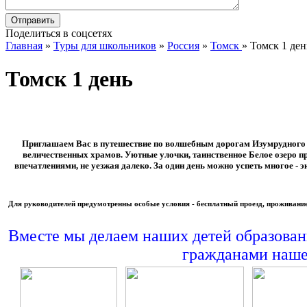
Поделиться в соцсетях
Главная
»
Туры для школьников
»
Россия
»
Томск
»
Томск 1 ден
Томск 1 день
Приглашаем Вас в путешествие по волшебным дорогам Изумрудного Т
величественных храмов. Уютные улочки, таинственное Белое озеро пр
впечатлениями, не уезжая далеко. За один день можно успеть многое -
Для руководителей предумотренны особые условия - бесплатный проезд, проживани
Вместе мы делаем наших детей образова
гражданами наше