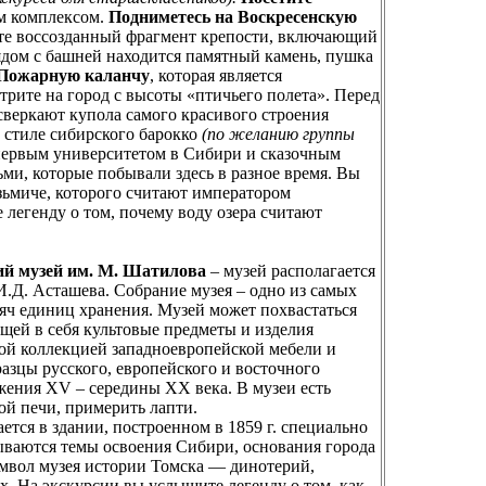
м комплексом.
Подниметесь на Воскресенскую
дете воссозданный фрагмент крепости, включающий
ядом с башней находится памятный камень, пушка
 Пожарную каланчу
, которая является
рите на город с высоты «птичьего полета». Перед
асверкают купола самого красивого строения
 стиле сибирского барокко
(по желанию группы
 первым университетом в Сибири и сказочным
ми, которые побывали здесь в разное время. Вы
зьмиче, которого считают императором
легенду о том, почему воду озера считают
ий музей им. М. Шатилова
– музей располагается
.Д. Асташева. Собрание музея – одно из самых
яч единиц хранения. Музей может похвастаться
ей в себя культовые предметы и изделия
ой коллекцией западноевропейской мебели и
азцы русского, европейского и восточного
жения XV – середины XX века. В музеи есть
ой печи, примерить лапти.
ется в здании, построенном в 1859 г. специально
ываются темы освоения Сибири, основания города
имвол музея истории Томска — динотерий,
. На экскурсии вы услышите легенду о том, как