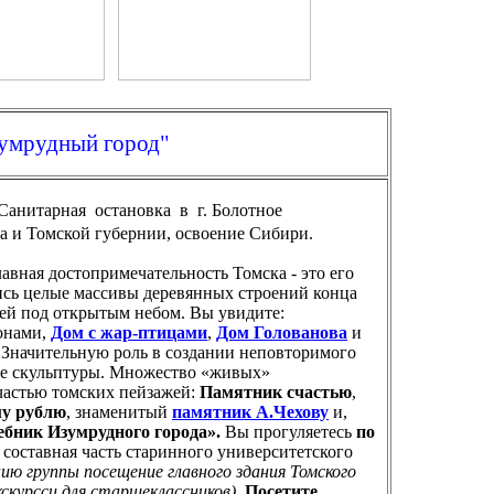
 - изумрудный город"
Санитарная остановка в г. Болотное
да и Томской губернии, освоение Сибири.
авная достопримечательность Томска - это его
ись целые массивы деревянных строений конца
зей под открытым небом. Вы увидите:
конами,
Дом с жар-птицами
,
Дом Голованова
и
 Значительную роль в создании неповторимого
ие скульптуры. Множество «живых»
частью томских пейзажей:
Памятник счастью
,
у рублю
, знаменитый
памятник А.Чехову
и,
бник Изумрудного города».
Вы прогуляетесь
по
составная часть старинного университетского
ию группы посещение главного здания Томского
курсси для старшеклассников).
Посетите