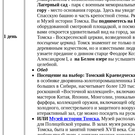
Лагерный сад
- парк с военным мемориальны
гору
- место основания города. Здесь вы уви
Спасскую башню и часть крепостной стены. Р
и Музей истории Томска. Вы
подниметесь на
оборудованной смотровой площадкой, и посмот
вами откроется удивительный вид на город, з
1 день
Томска - Воскресенской церкви, возведенной в
посещение церкви).
Томск знаменит не только
деревянным зодчеством, но и известными людь
узнаете предание о дивном старце Феодоре Ко
Александром I, а
на Белом озере
вы услышите 
целебной.
Обед
Посещение на выбор: Томский Краеведческ
в особняке дворянина-золотопромышленника И
больших в Сибири, насчитывает более 120 тыс
роскошной «Восточной коллекцией», включающ
мастеров Китая, Японии, Монголии, уникальн
фарфора, коллекцией оружия, включающей обр
холодного, огнестрельного и защитного воору
итерактивный зал, где можно посидеть на руск
ИЛИ
Музей истории Томска.
Музей располага
для Полицейской управы. В залах музея раскр
Томска, быта и занятий томичей XVII века. С
любопытный зверь с чертами многих животных