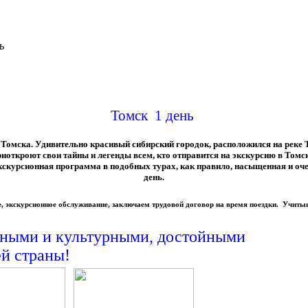
ь
Томск 1 день
омска. Удивительно красивый сибирский городок, расположился на реке 
иоткроют свои тайны и легенды всем, кто отправится на экскурсию в Томск
 экскурсионная программа в подобных турах, как правило, насыщенная и о
день.
е, экскурсионное обслуживание, заключаем трудовой договор на время поездки. Учит
нными и к
ультурными, достойными
й страны!