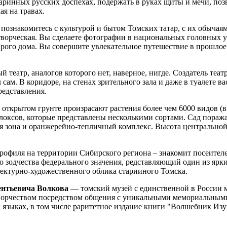
аринных русских доспехах, подержать в руках щиты и мечи, поз
ая на травах.
 познакомитесь с культурой и бытом Томских татар, с их обыча
ворческая. Вы сделаете фотографии в национальных головных у
арого дома. Вы совершите увлекательное путешествие в прошлое 
ый театр, аналогов которого нет, наверное, нигде. Создатель теа
 сам. В коридоре, на стенах зрительного зала и даже в туалете
редставления.
 в открытом грунте произрасают растения более чем 6000 видов 
локсов, которые представлены несколькими сортами. Сад поражае
дная зона и оранжерейно-тепличный комплекс. Высота центрально
рофиля на территории Сибирского региона – знакомит посеител
го зодчества федерального значения, редставляющий один из яр
ектурно-художественного облика старииного Томска.
ентьевича Волкова
— томский музей с единственной в России м
творчеством посредством общения с уникальными мемориальными
 языках, в том числе раритетное издание книги "Волшебник Изум